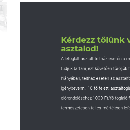
Kérdezz tőlünk v
asztalod!
A lefoglalt asztalt teltház esetén a
tudjuk tartani, ezt követően töröljük
hiányában, teltház esetén az asztalf
igénybevenni. 10 fő feletti asztalfog
előrendeléséhez 1000 Ft/fő foglaló
természetesen teljes mértékben lef