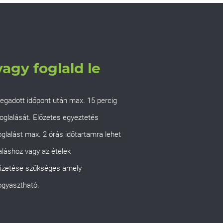
agy foglald le
 megadott időpont után max. 15 percig
 foglalását. Előzetes egyeztetés
oglalást max. 2 órás időtartamra lehet
laláshoz vagy az ételek
 fizetése szükséges amely
ogyasztható.